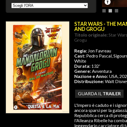
STAR WARS - THE M
AND GROGU
Titolo originale:
Star War
Grogu
Regia:
Jon Favreau
Cast:
Pedro Pascal, Sigour
White
Durata:
132'
Genere:
Avventura
Nazione e Anno:
USA, 20
Distribuzione:
Walt Disne
GUARDA IL
TRAILER
L'Impero è caduto e i signor
ancora sparsi per la galass
Repubblica cerca di protegg
l'Alleanza Ribelle ha combat
leggendario cacciatore di 