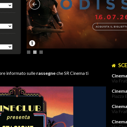
SCE
pre informato sulle
rassegne
che SR Cinema ti
Cinema
Via Frat
Cinem
Piazza B
Cinema
Via Frai
Cinem
Via Gius