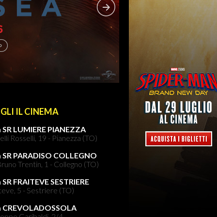
GLI IL CINEMA
 SR LUMIERE PIANEZZA
elli Rosselli, 19 - Pianezza (TO)
a SR PARADISO COLLEGNO
runo Trentin, 1 - Collegno (TO)
 SR FRAITEVE SESTRIERE
teve, 5 - Sestriere (TO)
a CREVOLADOSSOLA
eppe Garibaldi, 2/4 -