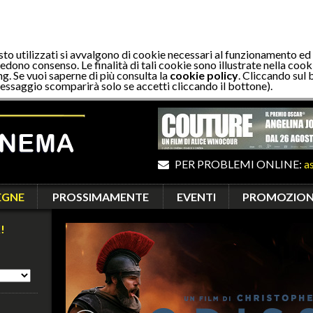
sto utilizzati si avvalgono di cookie necessari al funzionamento ed
edono consenso. Le finalità di tali cookie sono illustrate nella cooki
ng. Se vuoi saperne di più consulta la
cookie policy
. Cliccando sul 
essaggio scomparirà solo se accetti cliccando il bottone).
PER PROBLEMI ONLINE:
a
EGNE
PROSSIMAMENTE
EVENTI
PROMOZION
!