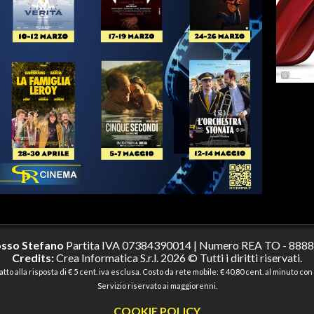
sso Stefano
Partita IVA 07384390014 | Numero REA TO - 888
Credits:
Crea Informatica S.r.l.
2026 © Tutti i diritti riservati.
tto alla risposta di € 5 cent. iva esclusa. Costo da rete mobile: € 40,80 cent. al minuto con 
Servizio riservato ai maggiorenni.
COOKIE POLICY