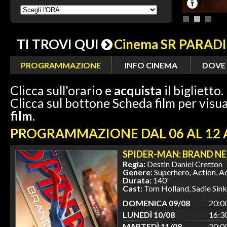
TI TROVI QUI
Cinema SR PARA
PROGRAMMAZIONE
INFO CINEMA
DOVE
Clicca sull'orario e
acquista
il biglietto.
Clicca sul bottone Scheda film per visua
film
.
PROGRAMMAZIONE DAL 06 AL 12
SPIDER-MAN: BRAND N
Regia:
Destin Daniel Cretton
Genere:
Superhero, Action, A
Durata:
140'
Cast:
Tom Holland, Sadie Sink
DOMENICA 09/08
20:0
LUNEDÌ 10/08
16:3
MARTEDÌ 11/08
20:0