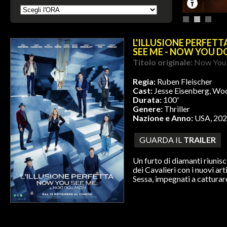
L'ILLUSIONE PERFET
SEE ME - NOW YOU D
Titolo originale:
Now You 
Regia:
Ruben Fleischer
Cast:
Jesse Eisenberg, Wo
Durata:
100'
Genere:
Thriller
Nazione e Anno:
USA, 20
GUARDA IL
TRAILER
Un furto di diamanti riunisce
dei Cavalieri con i nuovi art
Sessa, impegnati a catturare