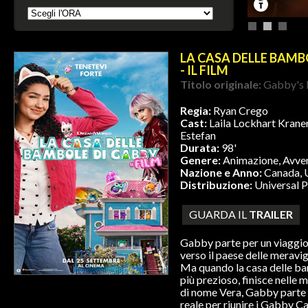
LA CASA DELLE BAMB
- IL FILM
Titolo originale:
Gabby's 
Regia:
Ryan Crego
Cast:
Laila Lockhart Kraner
Estefan
Durata:
98'
Genere:
Animazione, Avve
Nazione e Anno:
Canada, 
Distribuzione:
Universal P
GUARDA IL
TRAILER
Gabby parte per un viaggio 
verso il paese delle meravig
Ma quando la casa delle ba
più prezioso, finisce nelle 
di nome Vera, Gabby parte 
reale per riunire i Gabby Ca