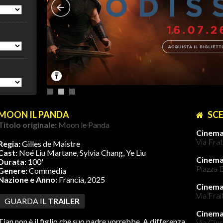
MOON IL PANDA
SCE
Titolo originale:
Moon le Panda
Cinema
Via Frat
Regia:
Gilles de Maistre
Cast:
Noé Liu Martane, Sylvia Chang, Ye Liu
Cinem
Durata:
100'
Piazza B
Genere:
Commedia
Nazione e Anno:
Francia, 2025
Cinema
Via Frai
GUARDA IL
TRAILER
Cinem
Tian non è il figlio che suo padre vorrebbe. A differenza
Via Gius