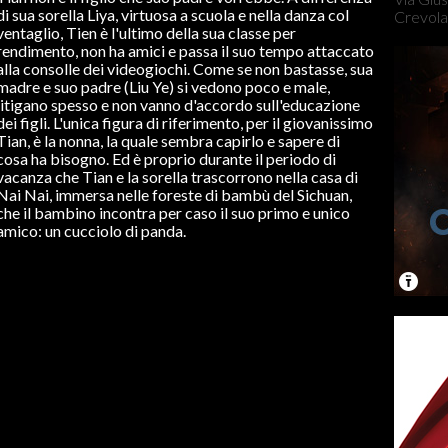
di sua sorella Liya, virtuosa a scuola e nella danza col
Crevola
ventaglio, Tien è l'ultimo della sua classe per
rendimento, non ha amici e passa il suo tempo attaccato
alla consolle dei videogiochi. Come se non bastasse, sua
madre e suo padre (Liu Ye) si vedono poco e male,
litigano spesso e non vanno d'accordo sull'educazione
dei figli. L'unica figura di riferimento, per il giovanissimo
Tian, è la nonna, la quale sembra capirlo e sapere di
cosa ha bisogno. Ed è proprio durante il periodo di
vacanza che Tian e la sorella trascorrono nella casa di
Nai Nai, immersa nelle foreste di bambù del Sichuan,
che il bambino incontra per caso il suo primo e unico
amico: un cucciolo di panda.