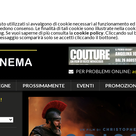
sto utilizzati si avvalgono di cookie necessari al funzionamento ed
edono consenso. Le finalità di tali cookie sono illustrate nella cooki
ng. Se vuoi saperne di più consulta la
cookie policy
. Cliccando sul 
essaggio scomparirà solo se accetti cliccando il bottone).
PER PROBLEMI ONLINE:
a
EGNE
PROSSIMAMENTE
EVENTI
PROMOZION
!