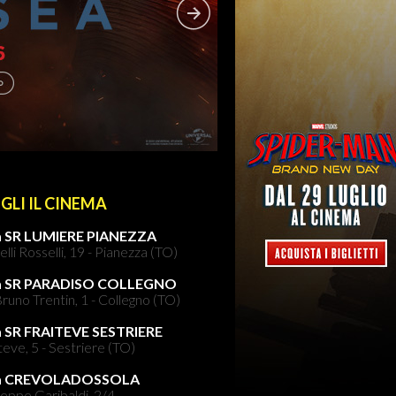
GLI IL CINEMA
 SR LUMIERE PIANEZZA
elli Rosselli, 19 - Pianezza (TO)
a SR PARADISO COLLEGNO
runo Trentin, 1 - Collegno (TO)
 SR FRAITEVE SESTRIERE
teve, 5 - Sestriere (TO)
a CREVOLADOSSOLA
eppe Garibaldi, 2/4 -