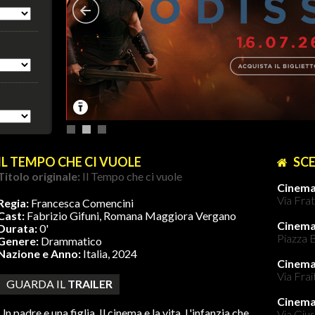
IL TEMPO CHE CI VUOLE
SCE
Titolo originale:
Il Tempo che ci vuole
Cinema
Via Frat
Regia:
Francesca Comencini
Cast:
Fabrizio Gifuni, Romana Maggiora Vergano
Cinem
Durata:
0'
Piazza B
Genere:
Drammatico
Nazione e Anno:
Italia, 2024
Cinema
Via Frai
GUARDA IL
TRAILER
Cinem
Un padre e una figlia. Il cinema e la vita. L'infanzia che
Via Gius