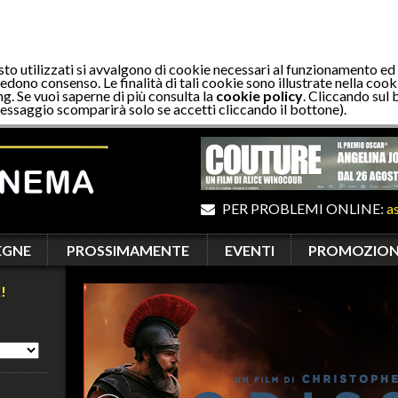
sto utilizzati si avvalgono di cookie necessari al funzionamento ed
edono consenso. Le finalità di tali cookie sono illustrate nella cooki
ng. Se vuoi saperne di più consulta la
cookie policy
. Cliccando sul 
essaggio scomparirà solo se accetti cliccando il bottone).
PER PROBLEMI ONLINE:
a
EGNE
PROSSIMAMENTE
EVENTI
PROMOZION
!