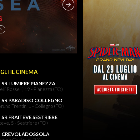
GLI IL CINEMA
 SR LUMIERE PIANEZZA
elli Rosselli, 19 - Pianezza (TO)
a SR PARADISO COLLEGNO
runo Trentin, 1 - Collegno (TO)
 SR FRAITEVE SESTRIERE
teve, 5 - Sestriere (TO)
a CREVOLADOSSOLA
eppe Garibaldi, 2/4 -