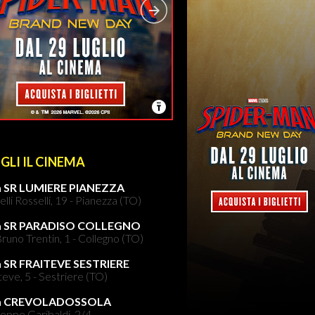
GLI IL CINEMA
 SR LUMIERE PIANEZZA
elli Rosselli, 19 - Pianezza (TO)
a SR PARADISO COLLEGNO
runo Trentin, 1 - Collegno (TO)
 SR FRAITEVE SESTRIERE
teve, 5 - Sestriere (TO)
a CREVOLADOSSOLA
eppe Garibaldi, 2/4 -