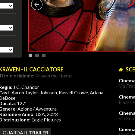
KRAVEN - IL CACCIATORE
SCE
Titolo originale:
Kraven the Hunter
Cinema
Via Frat
Regia:
J.C. Chandor
Cast:
Aaron Taylor-Johnson, Russell Crowe, Ariana
Cinem
DeBose
Piazza B
Durata:
127'
Genere:
Azione / Avventura
Cinema
Nazione e Anno:
USA, 2023
Via Frai
Distribuzione:
Eagle Pictures
Cinem
GUARDA IL
TRAILER
Via Gius