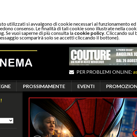
sto utilizzati si avvalgono di cookie necessari al funzionamento ed
edono consenso. Le finalità di tali cookie sono illustrate nella cooki
ng. Se vuoi saperne di più consulta la
cookie policy
. Cliccando sul 
essaggio scomparirà solo se accetti cliccando il bottone).
PER PROBLEMI ONLINE:
a
EGNE
PROSSIMAMENTE
EVENTI
PROMOZION
!