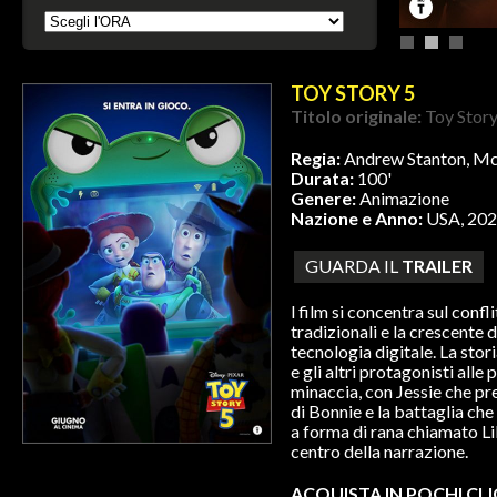
TOY STORY 5
Titolo originale:
Toy Story
Regia:
Andrew Stanton, Mc
Durata:
100'
Genere:
Animazione
Nazione e Anno:
USA, 20
GUARDA IL
TRAILER
l film si concentra sul confli
tradizionali e la crescente
tecnologia digitale. La sto
e gli altri protagonisti all
minaccia, con Jessie che pr
di Bonnie e la battaglia che
a forma di rana chiamato L
centro della narrazione.
ACQUISTA IN POCHI CLI