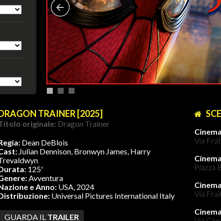
DRAGON TRAINER [2025]
SCE
Titolo originale:
Dragon Trainer
Cinema
Via Frat
Regia:
Dean DeBlois
Cast:
Julian Dennison, Bronwyn James, Harry
Cinem
Trevaldwyn
Piazza B
Durata:
125'
Genere:
Avventura
Cinema
Nazione e Anno:
USA, 2024
Via Frai
Distribuzione:
Universal Pictures International Italy
Cinem
GUARDA IL
TRAILER
Via Gius