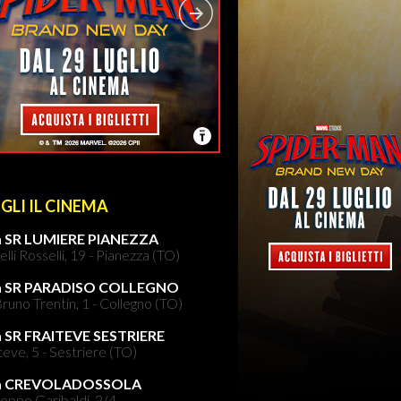
GLI IL CINEMA
 SR LUMIERE PIANEZZA
elli Rosselli, 19 - Pianezza (TO)
a SR PARADISO COLLEGNO
runo Trentin, 1 - Collegno (TO)
 SR FRAITEVE SESTRIERE
teve, 5 - Sestriere (TO)
a CREVOLADOSSOLA
eppe Garibaldi, 2/4 -