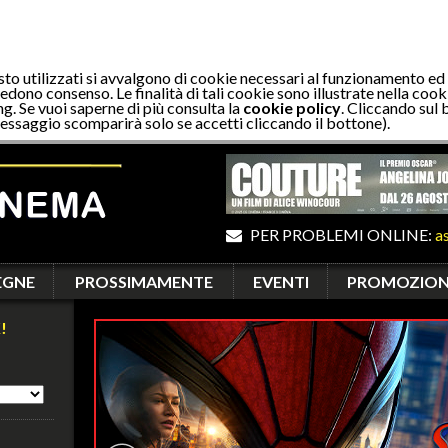
sto utilizzati si avvalgono di cookie necessari al funzionamento ed
edono consenso. Le finalità di tali cookie sono illustrate nella cooki
ng. Se vuoi saperne di più consulta la
cookie policy
. Cliccando sul 
essaggio scomparirà solo se accetti cliccando il bottone).
PER PROBLEMI ONLINE:
a
EGNE
PROSSIMAMENTE
EVENTI
PROMOZION
!