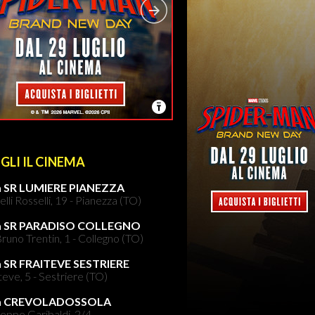
GLI IL CINEMA
 SR LUMIERE PIANEZZA
elli Rosselli, 19 - Pianezza (TO)
a SR PARADISO COLLEGNO
runo Trentin, 1 - Collegno (TO)
 SR FRAITEVE SESTRIERE
teve, 5 - Sestriere (TO)
a CREVOLADOSSOLA
eppe Garibaldi, 2/4 -