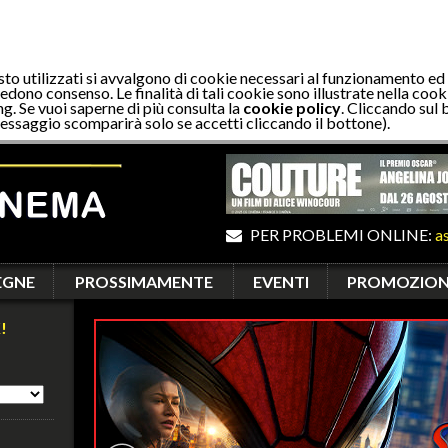
sto utilizzati si avvalgono di cookie necessari al funzionamento ed
edono consenso. Le finalità di tali cookie sono illustrate nella cooki
ng. Se vuoi saperne di più consulta la
cookie policy
. Cliccando sul 
essaggio scomparirà solo se accetti cliccando il bottone).
PER PROBLEMI ONLINE:
a
EGNE
PROSSIMAMENTE
EVENTI
PROMOZION
!