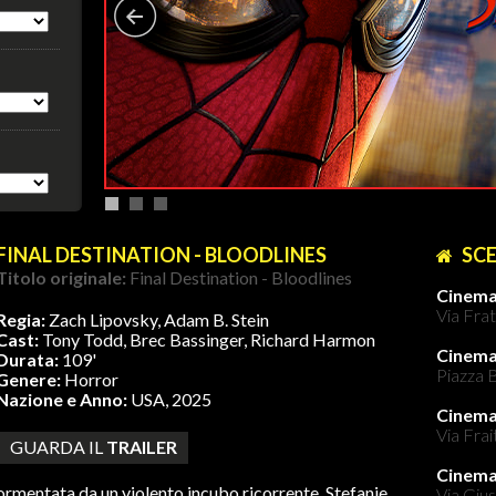
FINAL DESTINATION - BLOODLINES
SCE
Titolo originale:
Final Destination - Bloodlines
Cinema
Via Frat
Regia:
Zach Lipovsky, Adam B. Stein
Cast:
Tony Todd, Brec Bassinger, Richard Harmon
Cinem
Durata:
109'
Piazza B
Genere:
Horror
Nazione e Anno:
USA, 2025
Cinema
Via Frai
GUARDA IL
TRAILER
Cinem
ormentata da un violento incubo ricorrente, Stefanie
Via Gius