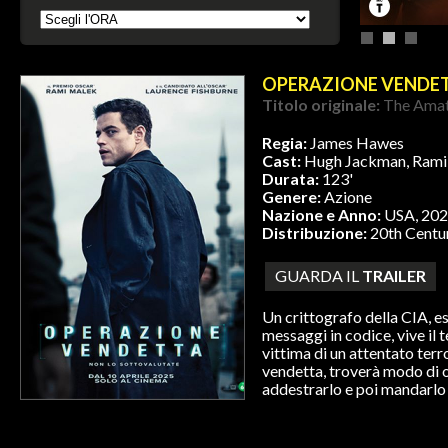
OPERAZIONE VENDE
Titolo originale:
The Ama
Regia:
James Hawes
Cast:
Hugh Jackman, Rami 
Durata:
123'
Genere:
Azione
Nazione e Anno:
USA, 20
Distribuzione:
20th Centur
GUARDA IL
TRAILER
Un crittografo della CIA, e
messaggi in codice, vive il t
vittima di un attentato terro
vendetta, troverà modo di 
addestrarlo e poi mandarlo 