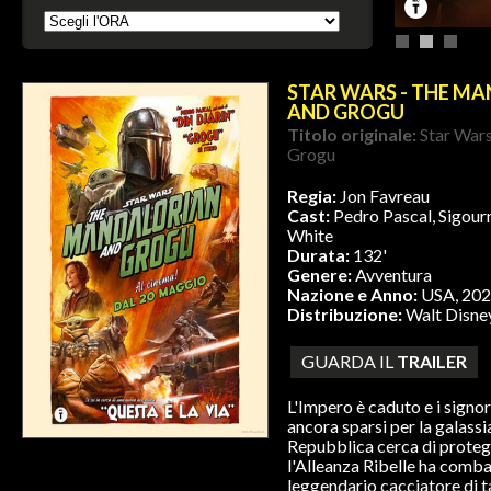
STAR WARS - THE M
AND GROGU
Titolo originale:
Star War
Grogu
Regia:
Jon Favreau
Cast:
Pedro Pascal, Sigour
White
Durata:
132'
Genere:
Avventura
Nazione e Anno:
USA, 20
Distribuzione:
Walt Disne
GUARDA IL
TRAILER
L'Impero è caduto e i signor
ancora sparsi per la galass
Repubblica cerca di protegg
l'Alleanza Ribelle ha combat
leggendario cacciatore di 